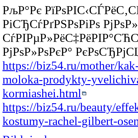
РљР°Рє РїРѕРІС‹СЃРёС
РіСЂСѓРґРЅРѕРіРѕ РјРѕР»
СѓРІРµР»РёС‡РёРІР°СЋ
РјРѕР»РѕРєР° РєРѕСЂР
https://biz54.ru/mother/kak
moloka-prodykty-yvelichiv
kormiashei.html
https://biz54.ru/beauty/effe
kostumy-rachel-gilbert-os