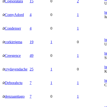
Cogsoratara
15
0
2
U
h
ComyAdord
4
0
1
I
Condenser
4
0
1
h
corkirrigma
19
1
0
U
h
Creegence
49
0
1
S
h
crydayendache
25
1
0
K
h
Deborahctu
7
1
1
denzaantiago
7
0
1