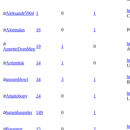
h
Aleksandr5904
1
0
1
C
Alonnalax
16
0
1
Р
h
19
1
0
AppetteDomMep
A
h
Arrirmlok
14
1
0
U
h
assopsblowl
34
3
1
B
h
Attaitobopy
24
0
1
L
bajambaspider
149
0
1
h
Batantert
15
0
2