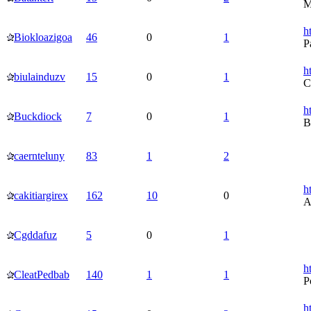
M
h
Biokloazigoa
46
0
1
P
h
biulainduzv
15
0
1
h
Buckdiock
7
0
1
B
caernteluny
83
1
2
h
cakitiargirex
162
10
0
A
Cgddafuz
5
0
1
h
CleatPedbab
140
1
1
Р
h