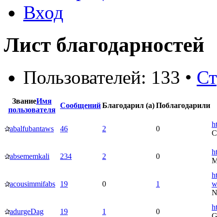
Вход
Лист благодарностей
Пользователей: 133 •
С
Звание
Имя
Сообщений
Благодарил (а)
Поблагодарили
пользователя
h
abalfubantaws
46
2
0
C
h
absememkali
234
2
0
M
h
acousimmifabs
19
0
1
w
N
h
adurgeDag
19
1
0
G