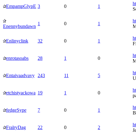
h
EmpampGlypE
3
0
1
S
h
1
0
1
Enennybundawn
M
h
Enlinyclink
32
0
1
Fi
h
enrotasoabs
28
1
0
M
h
Entaivaadvavy
243
11
5
U
h
etchistyackowa
19
1
0
р
h
fedgeSype
7
0
1
B
h
FralryDag
22
0
2
J