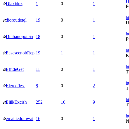
H
Diaxiduz
1
0
1
Р
h
dioroutletql
19
0
1
U
h
Diubanopoibia
18
0
1
P
h
EaseseenobRep
19
1
1
K
h
EffideGet
11
0
1
T
h
Elercefless
8
0
2
T
h
ElilkExcish
252
10
9
T
h
emailiedomwat
16
0
1
N